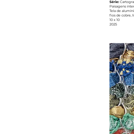
Série:
Cartogra
Paisagens inte
Tela de alumíni
fios de cobre, l
10 x 10
2025